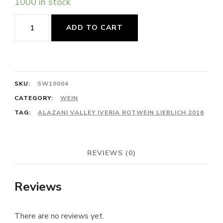
1000 in stock
Alazani
ADD TO CART
Valley
Iveria
Rotwein
SKU:
SW10004
Lieblich
CATEGORY:
WEIN
2016
TAG:
ALAZANI VALLEY IVERIA ROTWEIN LIEBLICH 2016
quantity
REVIEWS (0)
Reviews
There are no reviews yet.